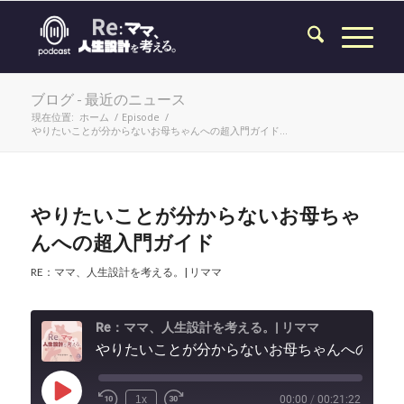
ブログ - 最近のニュース
現在位置:
ホーム
/
Episode
/
やりたいことが分からないお母ちゃんへの超入門ガイド...
やりたいことが分からないお母ちゃ
んへの超入門ガイド
RE：ママ、人生設計を考える。| リママ
Re：ママ、人生設計を考える。| リママ
やりたいことが分からないお母ちゃん
Play
1x
00:00
/
00:21:22